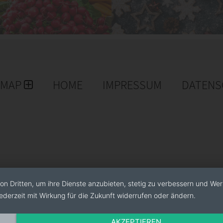
EMAP
HOME
IMPRESSUM
DATENS
on Dritten, um ihre Dienste anzubieten, stetig zu verbessern und We
ederzeit mit Wirkung für die Zukunft widerrufen oder ändern.
AKZEPTIEREN