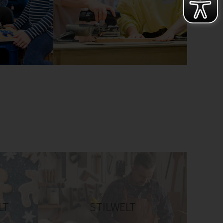
LT
STILWELT