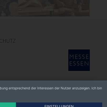
CHUTZ
rbung entsprechend der Interessen der Nutzer anzuzeigen. Ich bin
EINSTELLUNGEN