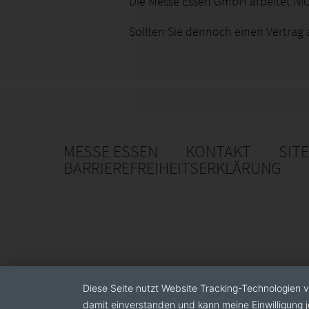
Die Messe Essen GmbH arbeitet NIC
Sollten Sie dennoch einen Vertrag
MESSE ESSEN
KONTAKT
SIT
BARRIEREFREIHEITSERKLÄRUNG
Diese Seite nutzt Website Tracking-Technologien v
damit einverstanden und kann meine Einwilligung j