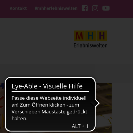
Kontakt
#mhherlebniswelten