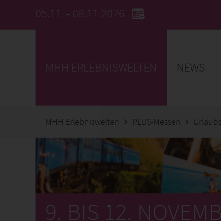
05.11. - 08.11.2026
MHH ERLEBNISWELTEN
NEWS
MHH Erlebniswelten
PLUS-Messen
Urlaub
9. BIS 12. NOVEM