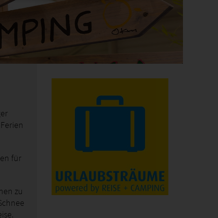
ger
 Ferien
en für
umen zu
 Schnee
ise.