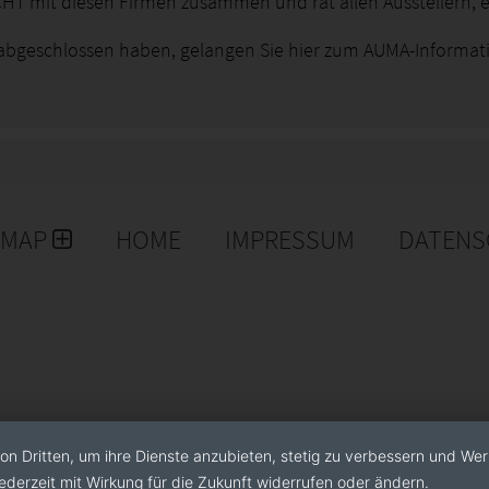
HT mit diesen Firmen zusammen und rät allen Ausstellern, e
 abgeschlossen haben, gelangen Sie hier zum AUMA-Informat
EMAP
HOME
IMPRESSUM
DATENS
on Dritten, um ihre Dienste anzubieten, stetig zu verbessern und We
ederzeit mit Wirkung für die Zukunft widerrufen oder ändern.