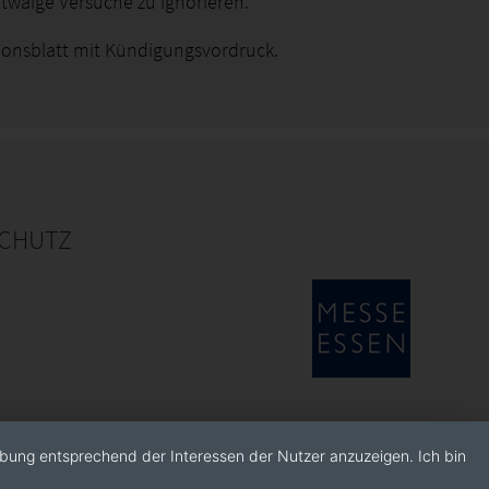
twaige Versuche zu ignorieren.
ionsblatt mit Kündigungsvordruck.
CHUTZ
rbung entsprechend der Interessen der Nutzer anzuzeigen. Ich bin