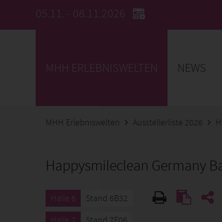
05.11. - 08.11.2026
MHH ERLEBNISWELTEN
NEWS
MHH Erlebniswelten
Ausstellerliste 2026
H
Happysmileclean Germany Ba
Halle 6
Stand 6B32
Halle 7
Stand 7E06