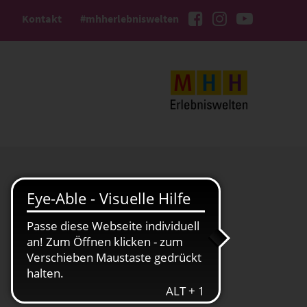
Kontakt
#mhherlebniswelten