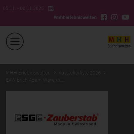
05.11. - 08.11.2026
#mhherlebniswelten
MHH Erlebniswelten
Ausstellerliste 2026
EAW Erich Adam Warenhandelsgesellschaft mbH