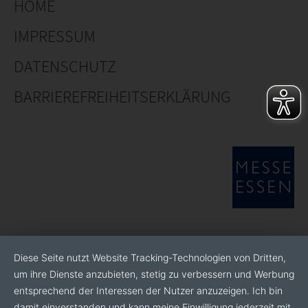
HOME
IMPRESSUM
DATENSCHUTZ
BARRIEREFREIHEITSERKLÄRUNG
Diese Seite nutzt Website Tracking-Technologien von Dritten,
um ihre Dienste anzubieten, stetig zu verbessern und Werbung
entsprechend der Interessen der Nutzer anzuzeigen. Ich bin
damit einverstanden und kann meine Einwilligung jederzeit mit